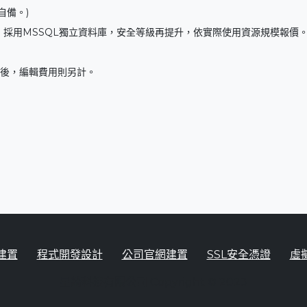
自備。)
0 (年繳，採用MSSQL獨立資料庫，安全等級再提升，依實際使用資源規模報價。
交件後，編輯費用則另計。
建置
程式開發設計
公司官網建置
SSL安全憑證
虛
星錡科技有限公司 Copyright © 2023