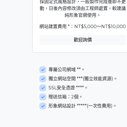
採固定式風格設計，一般製作完成後即不更
動，日後內容修改須由工程師處置，較建議
純形象官網使用。
網站建置費用 *：NT$5,000～NT$10,000
歡迎詢價
專屬公司網域 **。
獨立網站空間 ***(獨立效能資源)。
SSL安全憑證 ****。
贈送信箱：2個。
形象網站設計 *****(一次性費用)。